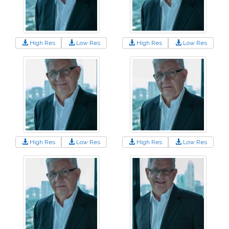
High Res
Low Res
High Res
Low Res
High Res
Low Res
High Res
Low Res