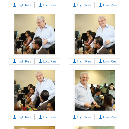
High Res
Low Res
High Res
Low Res
High Res
Low Res
High Res
Low Res
High Res
Low Res
High Res
Low Res