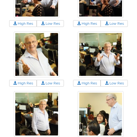
High Res
Low Res
High Res
Low Res
High Res
Low Res
High Res
Low Res