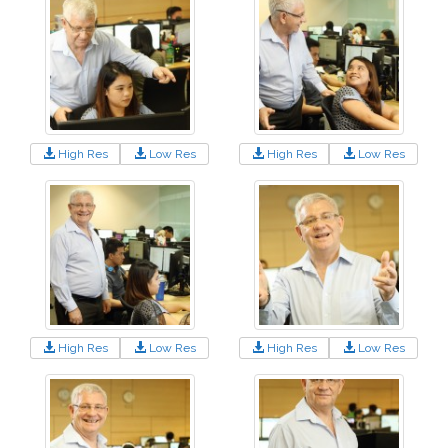
High Res
Low Res
High Res
Low Res
High Res
Low Res
High Res
Low Res