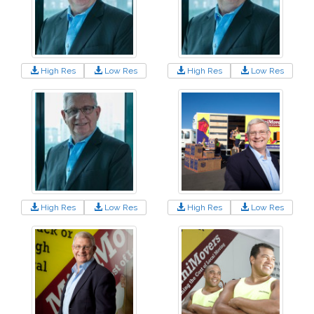
High Res
Low Res
High Res
Low Res
High Res
Low Res
High Res
Low Res