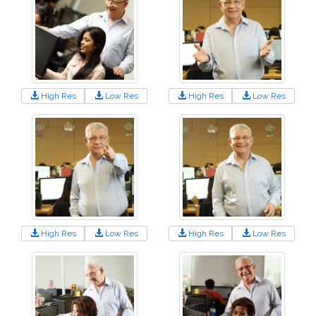
High Res
Low Res
High Res
Low Res
High Res
Low Res
High Res
Low Res