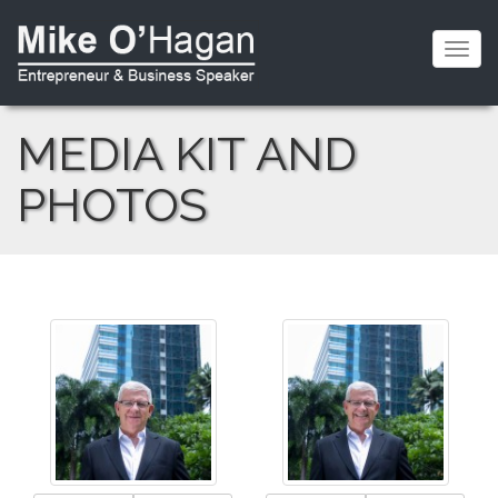
Togg
navig
MEDIA KIT AND
PHOTOS